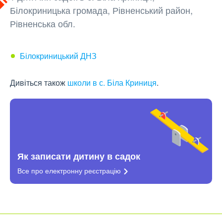
Білокриницька громада, Рівненський район,
Рівненська обл.
Білокриницький ДНЗ
Дивіться також
школи в с. Біла Криниця
.
Як записати дитину в садок
Все про електронну
реєстрацію