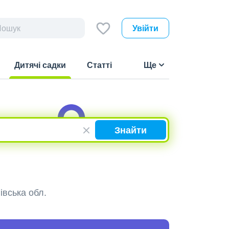
Увійти
Дитячі садки
Статті
Ще
(current)
Знайти
івська обл.