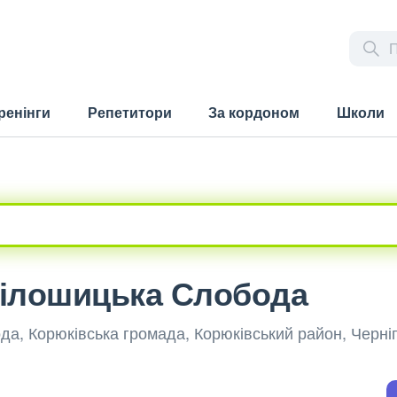
ренінги
Репетитори
За кордоном
Школи
 Білошицька Слобода
да, Корюківська громада, Корюківський район, Черніг