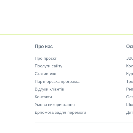
Про нас
Ос
Про проєкт
ЗВ
Послуги сайту
Кол
Статистика
Ку
Партнерська програма
Тре
Відгуки клієнтів
Ре
Контакти
Осв
Умови використання
Шк
Допомога задля перемоги
Дит