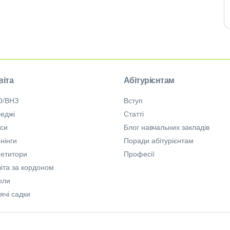
віта
Абітурієнтам
О/ВНЗ
Вступ
еджі
Статті
рси
Блог навчальних закладів
нінги
Поради абітурієнтам
петитори
Професії
іта за кордоном
оли
ячі садки