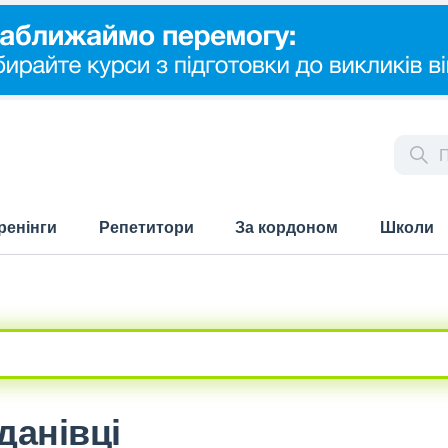
ренінги
Репетитори
За кордоном
Школи
данівці