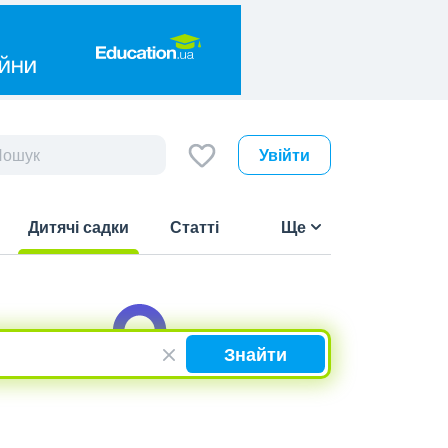
Увійти
Дитячі садки
Статті
Ще
(current)
Знайти