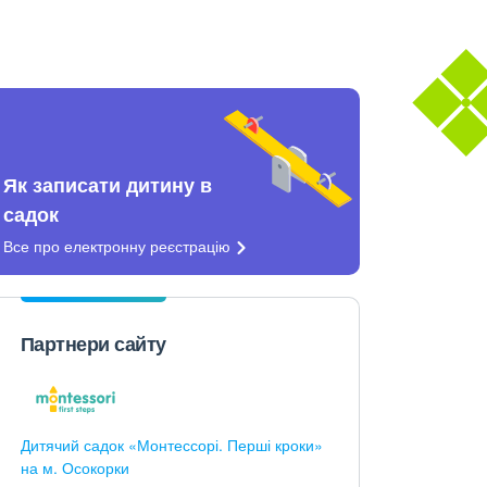
Як записати дитину в
садок
Все про електронну
реєстрацію
Партнери сайту
Дитячий садок «Монтессорі. Перші кроки»
на м. Осокорки