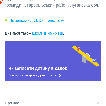
громада, Старобільський район, Луганська обл.
Чмирівський КЗДО «Топольок»
Дивіться також
школи в Чмирівці
.
Як записати дитину в садок
Все про електронну
реєстрацію
Про нас