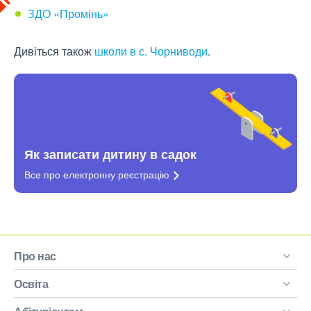
ЗДО «Промінь»
Дивіться також
школи в с. Чорниводи
.
Як записати дитину в садок
Все про електронну
реєстрацію
Про нас
Освіта