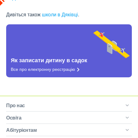
Дивіться також
школи в Дяківці
.
Як записати дитину в садок
Все про електронну
реєстрацію
Про нас
Освіта
Абітурієнтам