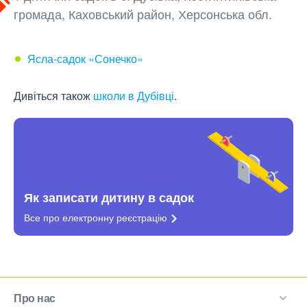
громада, Каховський район, Херсонська обл.
Ясла-садок «Сонечко»
Дивіться також
школи в Дубівці
.
Як записати дитину в садок
Все про електронну
реєстрацію
Про нас