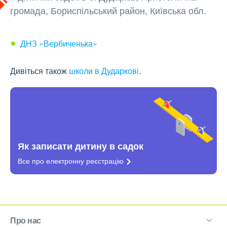
громада, Бориспільський район, Київська обл.
ДНЗ «Вербиченька»
Дивіться також
школи в Дударкові
.
Як записати дитину в садок
Все про електронну
реєстрацію
Про нас