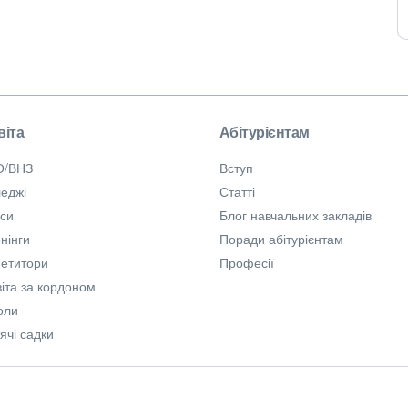
віта
Абітурієнтам
О/ВНЗ
Вступ
еджі
Статті
рси
Блог навчальних закладів
нінги
Поради абітурієнтам
петитори
Професії
іта за кордоном
оли
ячі садки