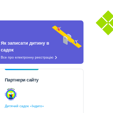
Як записати дитину в
садок
Все про електронну
реєстрацію
Партнери сайту
Дитячий садок «Індиго»