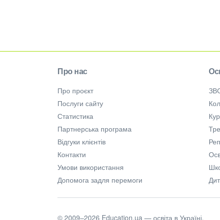
Про нас
Ос
Про проєкт
ЗВ
Послуги сайту
Кол
Статистика
Ку
Партнерська програма
Тре
Відгуки клієнтів
Ре
Контакти
Осв
Умови використання
Шк
Допомога задля перемоги
Дит
© 2009–2026 Education.ua — освіта в Україні.