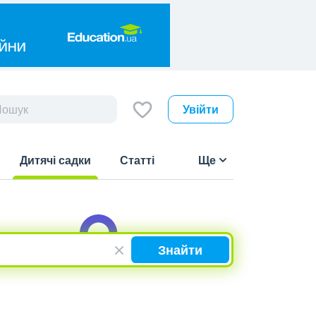
Увійти
Дитячі садки
Статті
Ще
(current)
Знайти