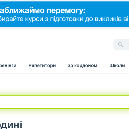
ренінги
Репетитори
За кордоном
Школи
рдині