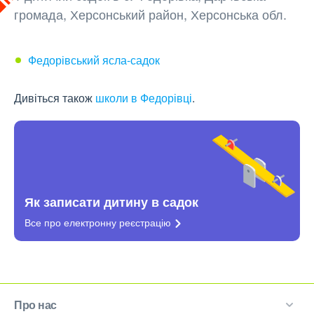
громада, Херсонський район, Херсонська обл.
Федорівський ясла-садок
Дивіться також
школи в Федорівці
.
Як записати дитину в садок
Все про електронну
реєстрацію
Про нас