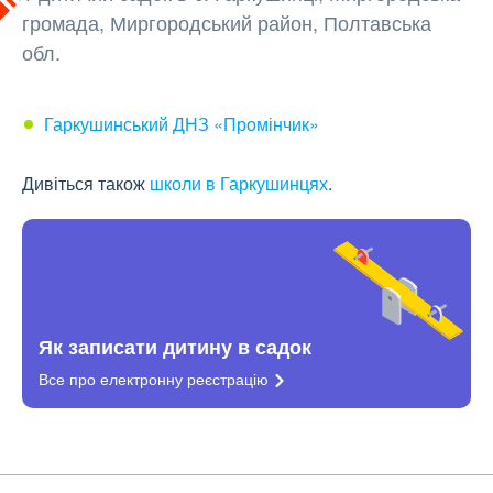
громада, Миргородський район, Полтавська
обл.
Гаркушинський ДНЗ «Промінчик»
Дивіться також
школи в Гаркушинцях
.
Як записати дитину в садок
Все про електронну
реєстрацію