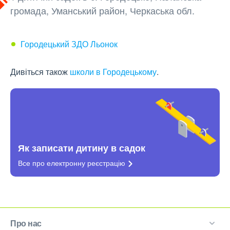
громада, Уманський район, Черкаська обл.
Городецький ЗДО Льонок
Дивіться також
школи в Городецькому
.
Як записати дитину в садок
Все про електронну
реєстрацію
Про нас