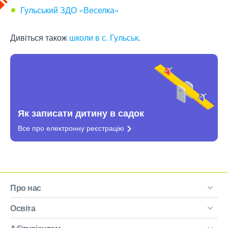
Гульський ЗДО «Веселка»
Дивіться також
школи в с. Гульськ
.
Як записати дитину в садок
Все про електронну
реєстрацію
Про нас
Освіта