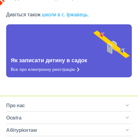
Дивіться також
школи в с. Іржавець
.
Як записати дитину в садок
Все про електронну
реєстрацію
Про нас
Освіта
Абітурієнтам