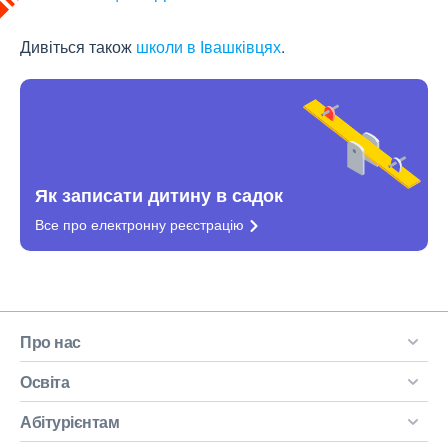
Дивіться також
школи в Івашківцях
.
Як записати дитину в садок
Все про електронну
реєстрацію
Про нас
Освіта
Абітурієнтам