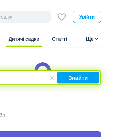
Увійти
Дитячі садки
Статті
Ще
(current)
Знайти
бл.