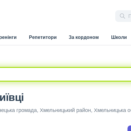
ренінги
Репетитори
За кордоном
Школи
иївці
инецька громада, Хмельницький район, Хмельницька о