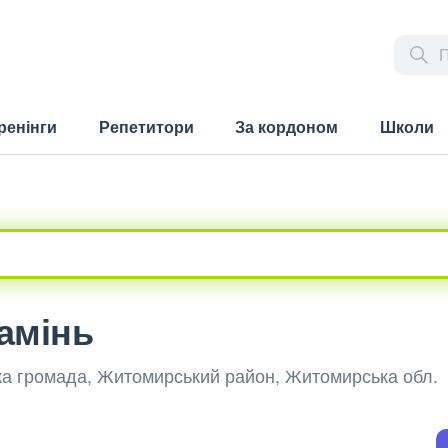
ренінги
Репетитори
За кордоном
Школи
Камінь
ька громада, Житомирський район, Житомирська обл.