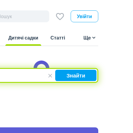
Увійти
Дитячі садки
Статті
Ще
(current)
Знайти