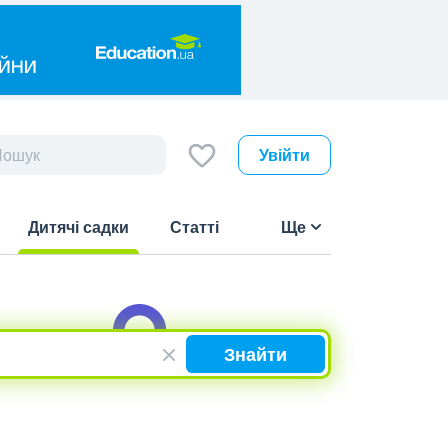
Увійти
Дитячі садки
Статті
Ще
(current)
Знайти