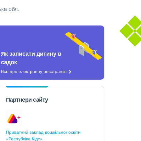
ька обл.
Як записати дитину в
садок
Все про електронну
реєстрацію
Партнери сайту
Приватний заклад дошкільної освіти
«Республіка Кідс»