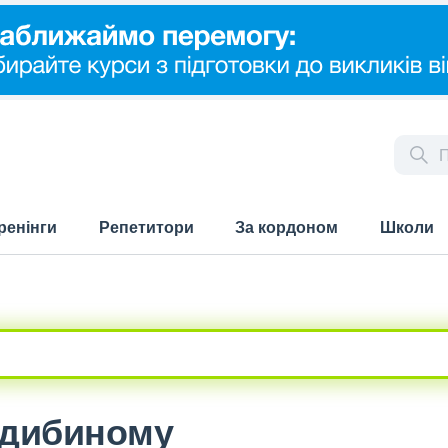
ренінги
Репетитори
За кордоном
Школи
ндибиному