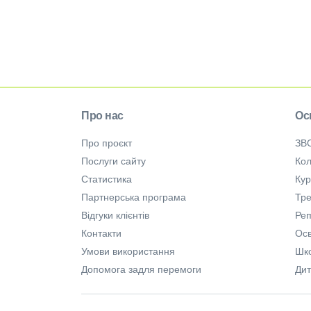
Про нас
Ос
Про проєкт
ЗВ
Послуги сайту
Кол
Статистика
Ку
Партнерська програма
Тре
Відгуки клієнтів
Ре
Контакти
Осв
Умови використання
Шк
Допомога задля перемоги
Дит