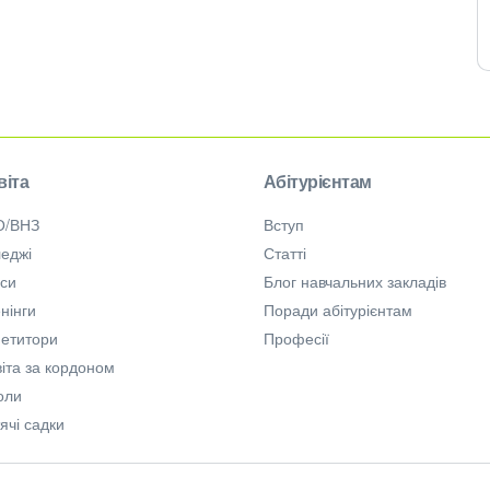
віта
Абітурієнтам
О/ВНЗ
Вступ
еджі
Статті
рси
Блог навчальних закладів
нінги
Поради абітурієнтам
петитори
Професії
іта за кордоном
оли
ячі садки