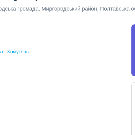
родська громада, Миргородський район, Полтавська о
 с. Хомутець
.