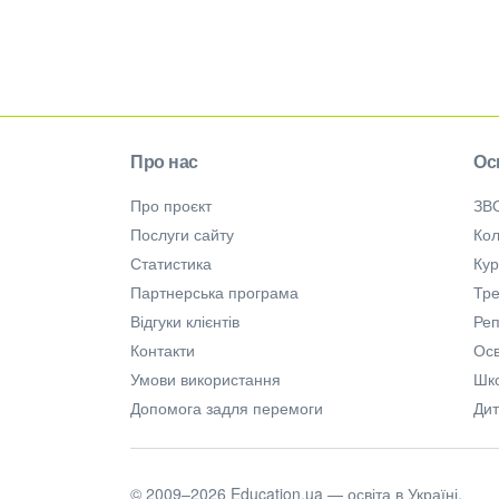
Про нас
Ос
Про проєкт
ЗВ
Послуги сайту
Кол
Статистика
Ку
Партнерська програма
Тре
Відгуки клієнтів
Ре
Контакти
Осв
Умови використання
Шк
Допомога задля перемоги
Дит
© 2009–2026 Education.ua — освіта в Україні.