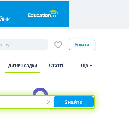
Увійти
Дитячі садки
Статті
Ще
(current)
Знайти