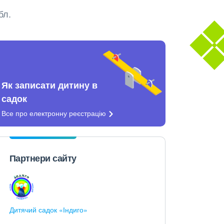
бл.
Як записати дитину в
садок
Все про електронну
реєстрацію
Партнери сайту
Дитячий садок «Індиго»