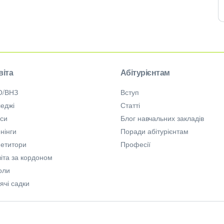
віта
Абітурієнтам
О/ВНЗ
Вступ
еджі
Статті
рси
Блог навчальних закладів
нінги
Поради абітурієнтам
петитори
Професії
іта за кордоном
оли
ячі садки