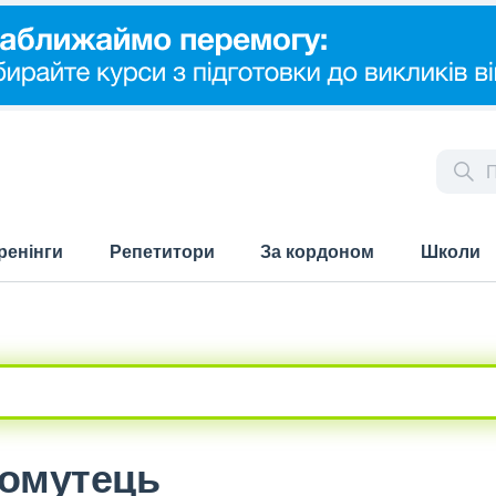
ренінги
Репетитори
За кордоном
Школи
Хомутець