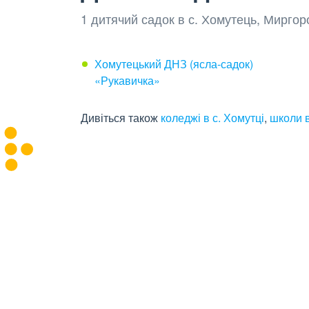
1 дитячий садок в с. Хомутець, Мирго
Хомутецький ДНЗ (ясла-садок)
«Рукавичка»
Дивіться також
коледжі в с. Хомутці
,
школи в