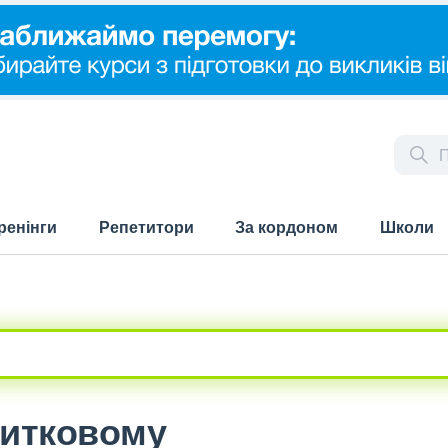
ренінги
Репетитори
За кордоном
Школи
питковому