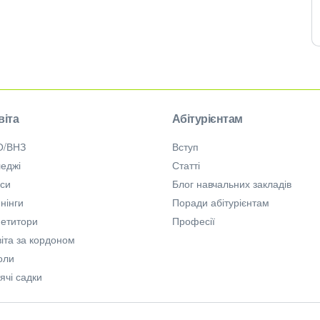
віта
Абітурієнтам
О/ВНЗ
Вступ
еджі
Статті
рси
Блог навчальних закладів
нінги
Поради абітурієнтам
петитори
Професії
іта за кордоном
оли
ячі садки