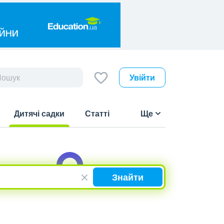
Увійти
Дитячі садки
Статті
Ще
(current)
Знайти