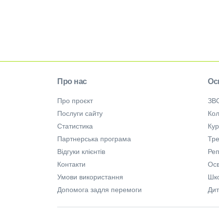
Про нас
Ос
Про проєкт
ЗВ
Послуги сайту
Кол
Статистика
Ку
Партнерська програма
Тре
Відгуки клієнтів
Ре
Контакти
Осв
Умови використання
Шк
Допомога задля перемоги
Дит