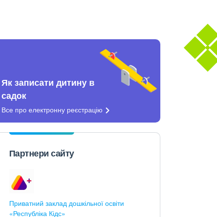
Як записати дитину в
садок
Все про електронну
реєстрацію
Партнери сайту
Приватний заклад дошкільної освіти
«Республіка Кідс»