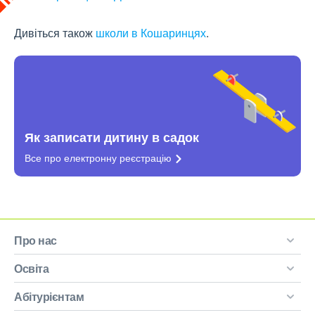
Дивіться також
школи в Кошаринцях
.
Як записати дитину в садок
Все про електронну
реєстрацію
Про нас
Освіта
Абітурієнтам