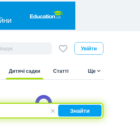
Увійти
Дитячі садки
Статті
Ще
(current)
Знайти