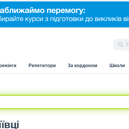
ренінги
Репетитори
За кордоном
Школи
ївці