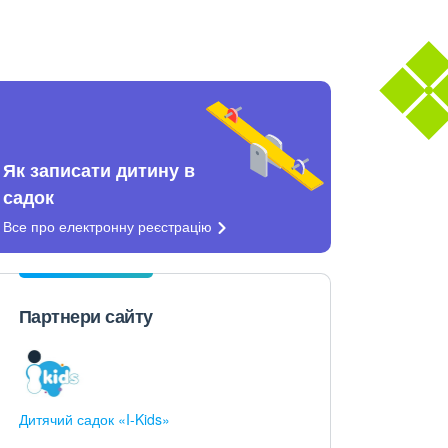
Як записати дитину в
садок
Все про електронну
реєстрацію
Партнери сайту
Дитячий садок «I-Kids»