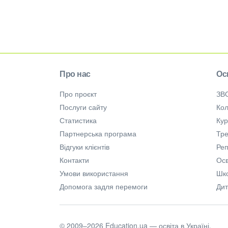
Про нас
Ос
Про проєкт
ЗВ
Послуги сайту
Кол
Статистика
Ку
Партнерська програма
Тре
Відгуки клієнтів
Ре
Контакти
Осв
Умови використання
Шк
Допомога задля перемоги
Дит
© 2009–2026 Education.ua — освіта в Україні.