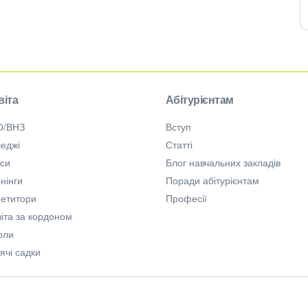
віта
Абітурієнтам
О/ВНЗ
Вступ
еджі
Статті
рси
Блог навчальних закладів
нінги
Поради абітурієнтам
петитори
Професії
іта за кордоном
оли
ячі садки