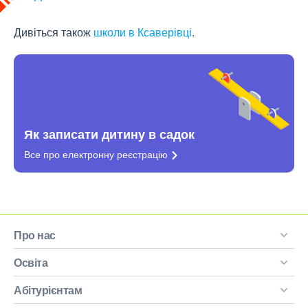
Дивіться також
школи в Ксаверівці
.
Як записати дитину в садок
Все про електронну
реєстрацію
Про нас
Освіта
Абітурієнтам