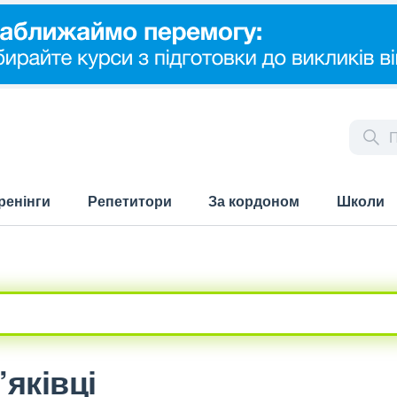
ренінги
Репетитори
За кордоном
Школи
’яківці