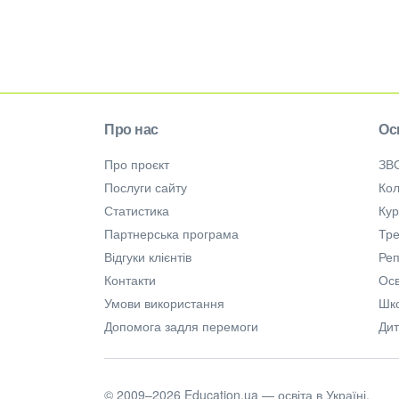
Про нас
Ос
Про проєкт
ЗВ
Послуги сайту
Кол
Статистика
Ку
Партнерська програма
Тре
Відгуки клієнтів
Ре
Контакти
Осв
Умови використання
Шк
Допомога задля перемоги
Дит
© 2009–2026 Education.ua — освіта в Україні.