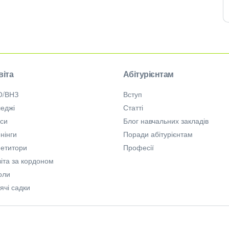
віта
Абітурієнтам
О/ВНЗ
Вступ
еджі
Статті
рси
Блог навчальних закладів
нінги
Поради абітурієнтам
петитори
Професії
іта за кордоном
оли
ячі садки