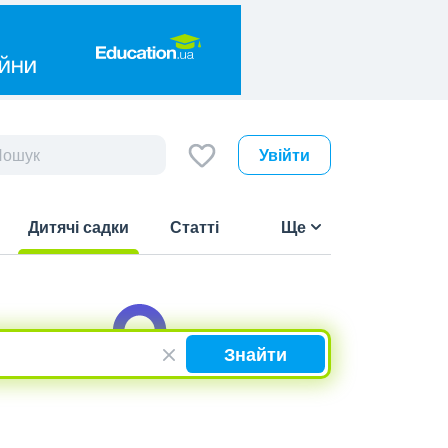
Увійти
Дитячі садки
Статті
Ще
(current)
Знайти