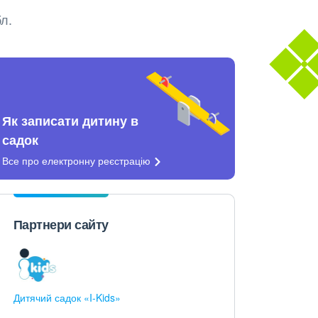
л.
Як записати дитину в
садок
Все про електронну
реєстрацію
Партнери сайту
Дитячий садок «I-Kids»