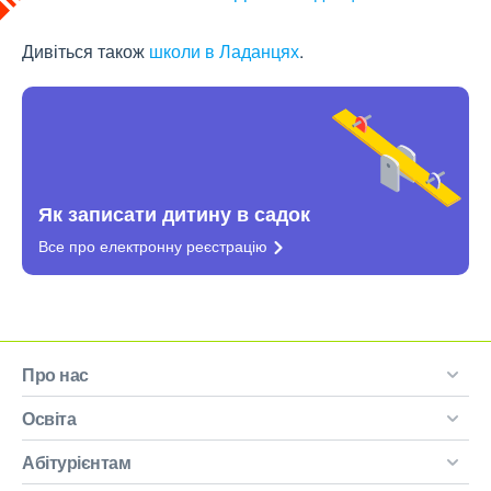
Дивіться також
школи в Ладанцях
.
Як записати дитину в садок
Все про електронну
реєстрацію
Про нас
Освіта
Абітурієнтам