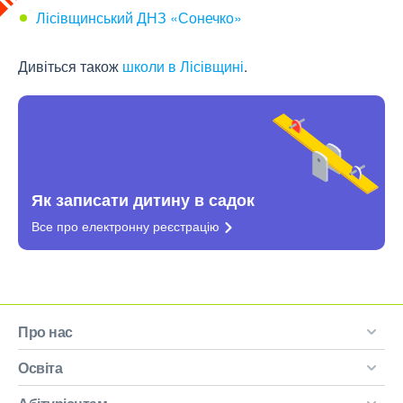
Лісівщинський ДНЗ «Сонечко»
Дивіться також
школи в Лісівщині
.
Як записати дитину в садок
Все про електронну
реєстрацію
Про нас
Освіта