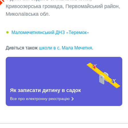
Кривоозерська громада, Первомайський район,
Миколаївська обл.
Маломечетнянський ДНЗ «Теремок»
Дивіться також
школи в с. Мала Мечетня
.
Як записати дитину в садок
Все про електронну
реєстрацію