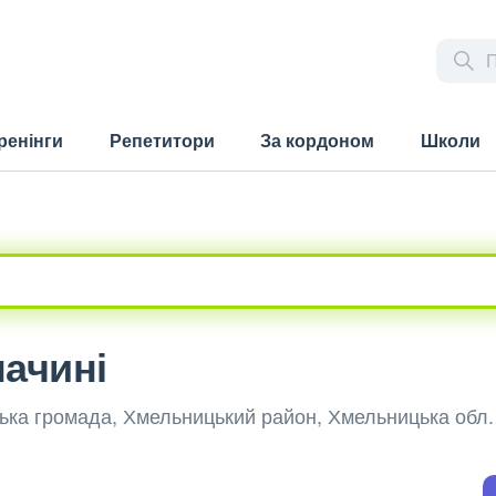
ренінги
Репетитори
За кордоном
Школи
начині
ська громада, Хмельницький район, Хмельницька обл.