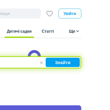
Увійти
Дитячі садки
Статті
Ще
(current)
Знайти