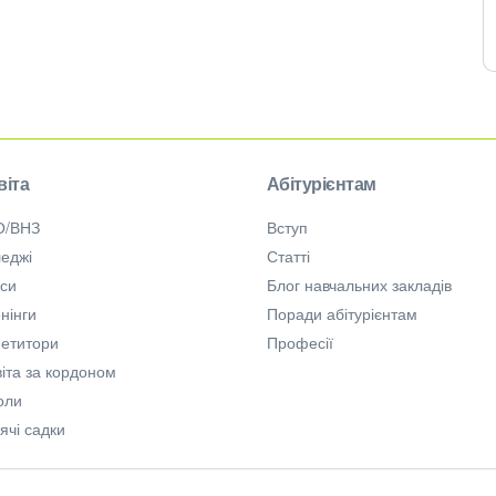
віта
Абітурієнтам
О/ВНЗ
Вступ
еджі
Статті
рси
Блог навчальних закладів
нінги
Поради абітурієнтам
петитори
Професії
іта за кордоном
оли
ячі садки