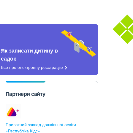
Як записати дитину в
садок
Все про електронну
реєстрацію
Партнери сайту
Приватний заклад дошкільної освіти
«Республіка Кідс»