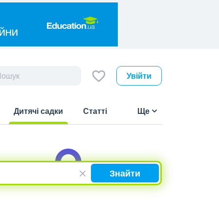
Увійти
Дитячі садки
Статті
Ще
(current)
Знайти