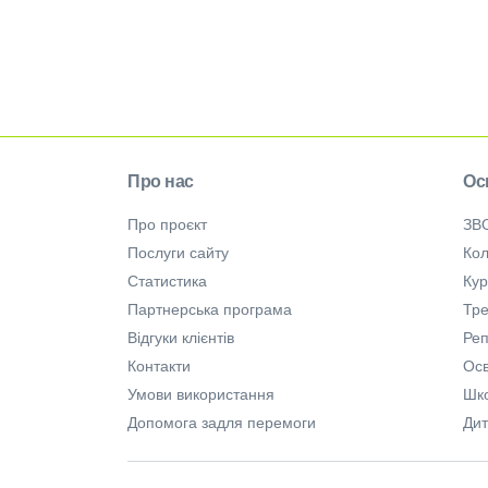
Про нас
Ос
Про проєкт
ЗВ
Послуги сайту
Кол
Статистика
Ку
Партнерська програма
Тре
Відгуки клієнтів
Ре
Контакти
Осв
Умови використання
Шк
Допомога задля перемоги
Дит