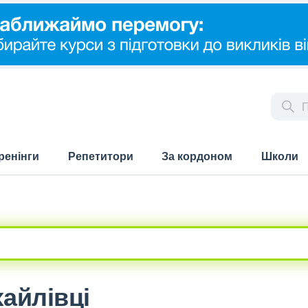
ренінги
Репетитори
За кордоном
Школи
хайлівці