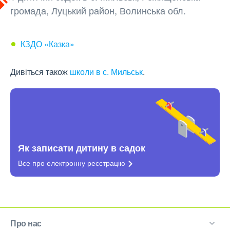
громада, Луцький район, Волинська обл.
КЗДО «Казка»
Дивіться також
школи в с. Мильськ
.
Як записати дитину в садок
Все про електронну
реєстрацію
Про нас