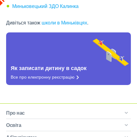
Миньковецький ЗДО Калинка
Дивіться також
школи в Миньківцях
.
Як записати дитину в садок
Все про електронну
реєстрацію
Про нас
Освіта