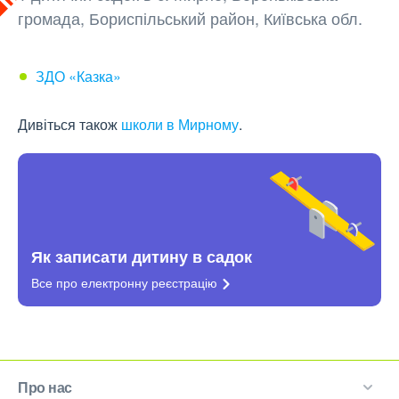
громада, Бориспільський район, Київська обл.
ЗДО «Казка»
Дивіться також
школи в Мирному
.
Як записати дитину в садок
Все про електронну
реєстрацію
Про нас