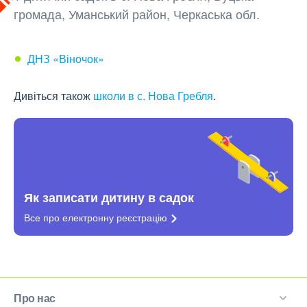
громада, Уманський район, Черкаська обл.
ДНЗ «Віночок»
Дивіться також
школи в с. Нова Гребля
.
Як записати дитину в садок
Все про електронну
реєстрацію
Про нас