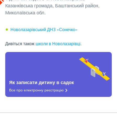
Казанківська громада, Баштанський район,
Миколаївська обл.
Новолазарівський ДНЗ «Сонечко»
Дивіться також
школи в Новолазарівці
.
Як записати дитину в садок
Все про електронну
реєстрацію