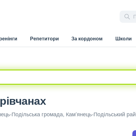
ренінги
Репетитори
За кордоном
Школи
трівчанах
янець-Подільська громада, Кам’янець-Подільський ра