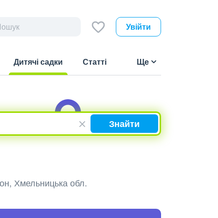
Увійти
Дитячі садки
Статті
Ще
(current)
Знайти
йон, Хмельницька обл.