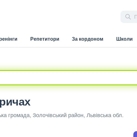
ренінги
Репетитори
За кордоном
Школи
тричах
ька громада, Золочівський район, Львівська обл.