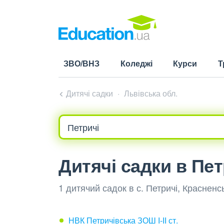
ЗВО/ВНЗ
Коледжі
Курси
Т
Дитячі садки
Львівська обл.
Дитячі садки в Пе
1 дитячий садок в с. Петричі, Красненс
НВК Петричівська ЗОШ І-ІІ ст.