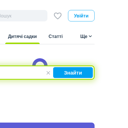
Увійти
Дитячі садки
Статті
Ще
(current)
Знайти