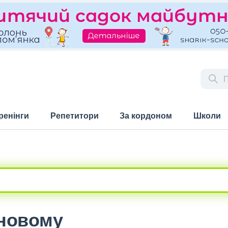
ренінги
Репетитори
За кордоном
Школи
рновому