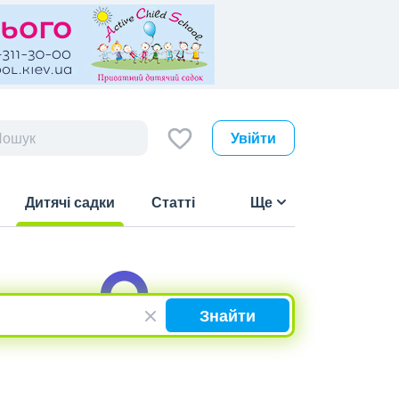
Увійти
Дитячі садки
Статті
Ще
(current)
Знайти