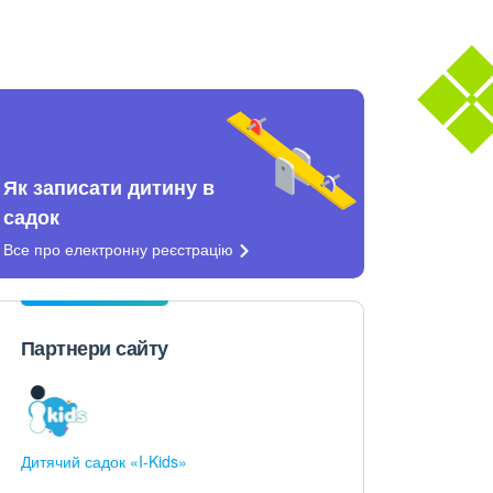
Як записати дитину в
садок
Все про електронну
реєстрацію
Партнери сайту
Дитячий садок «I-Kids»