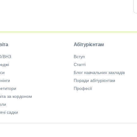
віта
Абітурієнтам
О/ВНЗ
Вступ
еджі
Статті
рси
Блог навчальних закладів
нінги
Поради абітурієнтам
петитори
Професії
іта за кордоном
оли
ячі садки