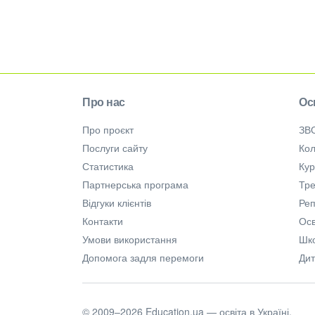
Про нас
Ос
Про проєкт
ЗВ
Послуги сайту
Кол
Статистика
Ку
Партнерська програма
Тре
Відгуки клієнтів
Ре
Контакти
Осв
Умови використання
Шк
Допомога задля перемоги
Дит
© 2009–2026 Education.ua — освіта в Україні.