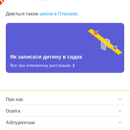
Дивіться також
школи в Плискові
.
Як записати дитину в садок
Все про електронну
реєстрацію
Про нас
Освіта
Абітурієнтам