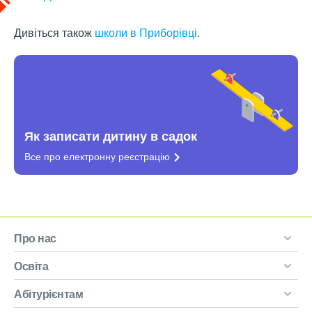
Дивіться також
школи в Приборівці
.
Як записати дитину в садок
Все про електронну
реєстрацію
Про нас
Освіта
Абітурієнтам