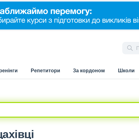
ренінги
Репетитори
За кордоном
Школи
ахівці