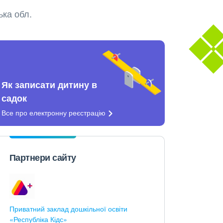
ька обл.
Як записати дитину в
садок
Все про електронну
реєстрацію
Партнери сайту
Приватний заклад дошкільної освіти
«Республіка Кідс»