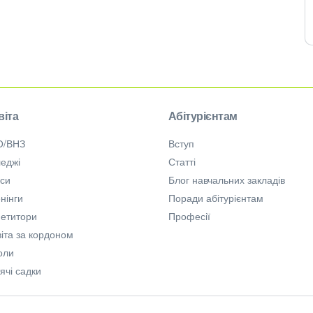
віта
Абітурієнтам
О/ВНЗ
Вступ
еджі
Статті
рси
Блог навчальних закладів
нінги
Поради абітурієнтам
петитори
Професії
іта за кордоном
оли
ячі садки