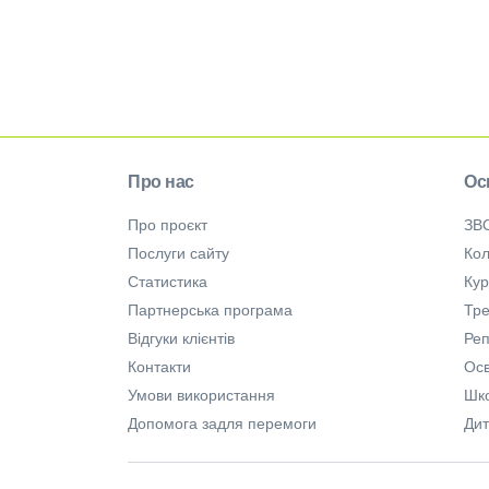
Про нас
Ос
Про проєкт
ЗВ
Послуги сайту
Кол
Статистика
Ку
Партнерська програма
Тре
Відгуки клієнтів
Ре
Контакти
Осв
Умови використання
Шк
Допомога задля перемоги
Дит