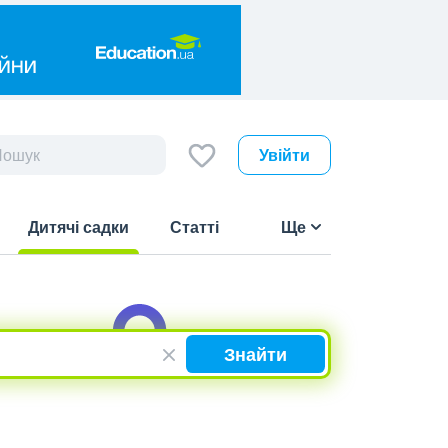
Увійти
Дитячі садки
Статті
Ще
(current)
Знайти