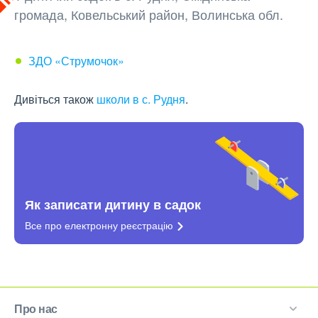
громада, Ковельський район, Волинська обл.
ЗДО «Струмочок»
Дивіться також
школи в с. Рудня
.
Як записати дитину в садок
Все про електронну
реєстрацію
Про нас