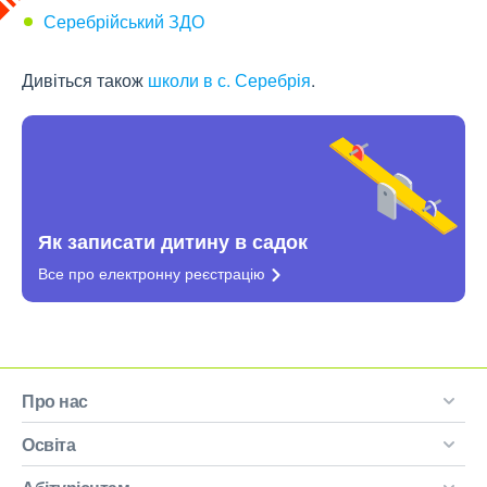
Серебрійський ЗДО
Дивіться також
школи в с. Серебрія
.
Як записати дитину в садок
Все про електронну
реєстрацію
Про нас
Освіта