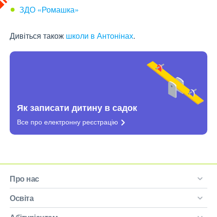
ЗДО «Ромашка»
Дивіться також
школи в Антонінах
.
Як записати дитину в садок
Все про електронну
реєстрацію
Про нас
Освіта