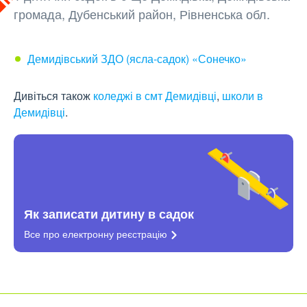
громада, Дубенський район, Рівненська обл.
Демидівський ЗДО (ясла-садок) «Сонечко»
Дивіться також
коледжі в смт Демидівці
,
школи в
Демидівці
.
Як записати дитину в садок
Все про електронну
реєстрацію