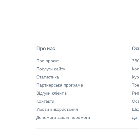
Про нас
Ос
Про проєкт
ЗВ
Послуги сайту
Кол
Статистика
Ку
Партнерська програма
Тре
Відгуки клієнтів
Ре
Контакти
Осв
Умови використання
Шк
Допомога задля перемоги
Дит