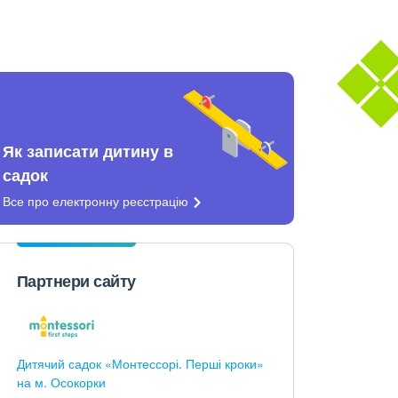
Як записати дитину в
садок
Все про електронну
реєстрацію
Партнери сайту
Дитячий садок «Монтессорі. Перші кроки»
на м. Осокорки