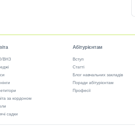
віта
Абітурієнтам
О/ВНЗ
Вступ
еджі
Статті
рси
Блог навчальних закладів
нінги
Поради абітурієнтам
петитори
Професії
іта за кордоном
оли
ячі садки