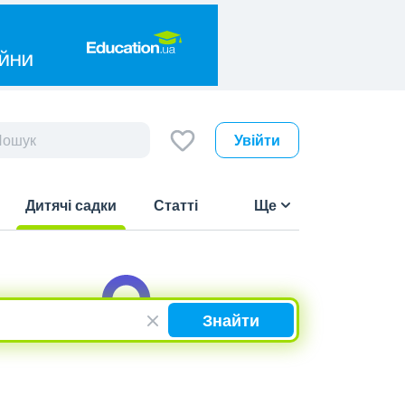
Увійти
Дитячі садки
Статті
Ще
(current)
Знайти