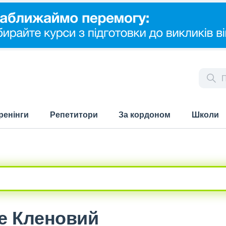
ренінги
Репетитори
За кордоном
Школи
ще Кленовий