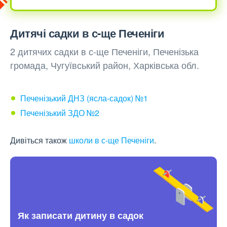
Дитячі садки в с-ще Печеніги
2 дитячих садки в с-ще Печеніги, Печенізька
громада, Чугуївський район, Харківська обл.
Печенізький ДНЗ (ясла-садок) №1
Печенізький ЗДО №2
Дивіться також
школи в с-ще Печеніги
.
Як записати дитину в садок