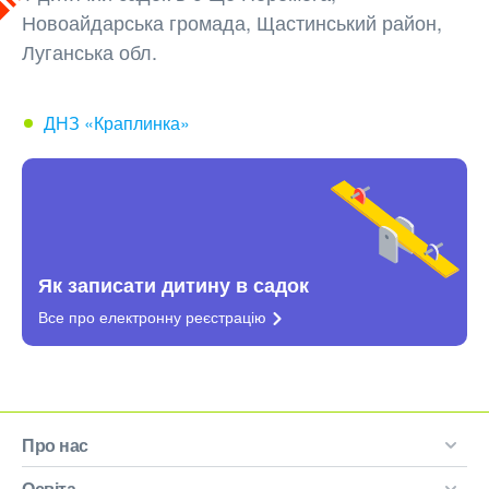
Новоайдарська громада, Щастинський район,
Луганська обл.
ДНЗ «Краплинка»
Як записати дитину в садок
Все про електронну
реєстрацію
Про нас
Освіта