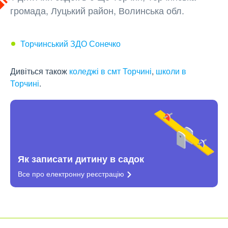
громада, Луцький район, Волинська обл.
Торчинський ЗДО Сонечко
Дивіться також
коледжі в смт Торчині
,
школи в
Торчині
.
Як записати дитину в садок
Все про електронну
реєстрацію