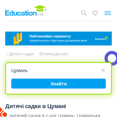
Дитячі садки
Волинська обл.
Знайти
Дитячі садки в Цумані
1 дитячий садок в с-ще Цумань, Цуманська