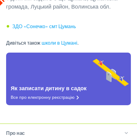
громада, Луцький район, Волинська обл.
ЗДО «Сонечко» смт Цумань
Дивіться також
школи в Цумані
.
Як записати дитину в садок
Все про електронну
реєстрацію
Про нас