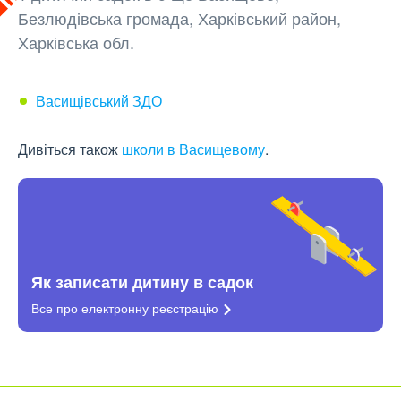
Безлюдівська громада, Харківський район,
Харківська обл.
Васищівський ЗДО
Дивіться також
школи в Васищевому
.
Як записати дитину в садок
Все про електронну
реєстрацію